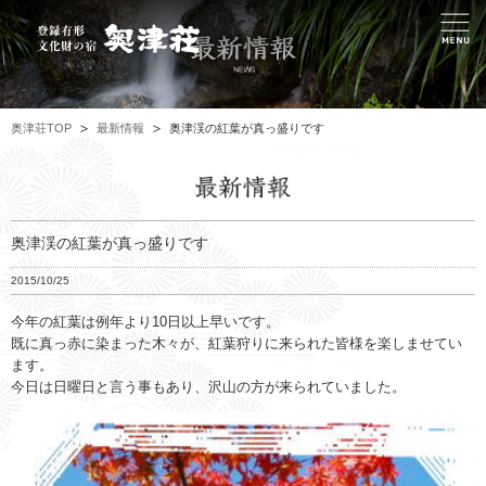
奥津荘TOP
最新情報
奥津渓の紅葉が真っ盛りです
奥津渓の紅葉が真っ盛りです
2015/10/25
今年の紅葉は例年より10日以上早いです。
既に真っ赤に染まった木々が、紅葉狩りに来られた皆様を楽しませてい
ます。
今日は日曜日と言う事もあり、沢山の方が来られていました。