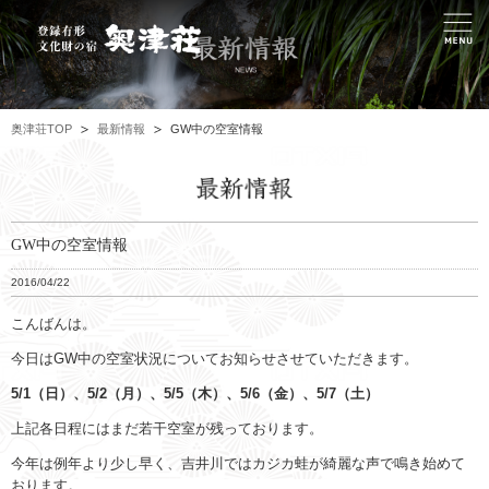
奥津荘TOP
最新情報
GW中の空室情報
GW中の空室情報
2016/04/22
こんばんは。
今日はGW中の空室状況についてお知らせさせていただきます。
5/1（日）、5/2（月）、5/5（木）、5/6（金）、5/7（土）
上記各日程にはまだ若干空室が残っております。
今年は例年より少し早く、吉井川ではカジカ蛙が綺麗な声で鳴き始めて
おります。